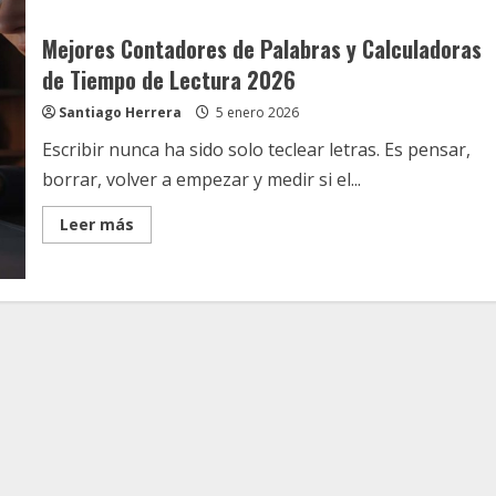
Mejores Contadores de Palabras y Calculadoras
de Tiempo de Lectura 2026
Santiago Herrera
5 enero 2026
Escribir nunca ha sido solo teclear letras. Es pensar,
borrar, volver a empezar y medir si el...
Read
Leer más
more
about
Mejores
Contadores
de
Palabras
y
Calculadoras
de
Tiempo
de
Lectura
2026