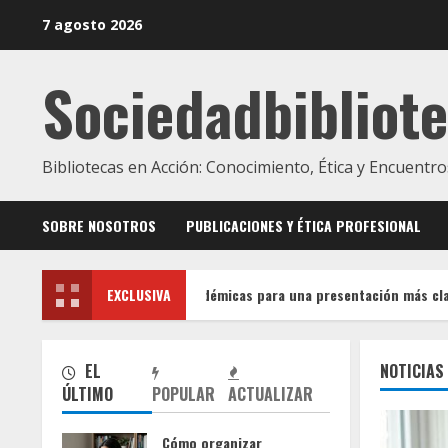
Skip
7 agosto 2026
to
content
Sociedadbibliote
Bibliotecas en Acción: Conocimiento, Ética y Encuentro
SOBRE NOSOTROS
PUBLICACIONES Y ÉTICA PROFESIONAL
ar referencias académicas para una presentación más clara
EXCLUSIVA
EL
NOTICIAS
ÚLTIMO
POPULAR
ACTUALIZAR
Cómo organizar