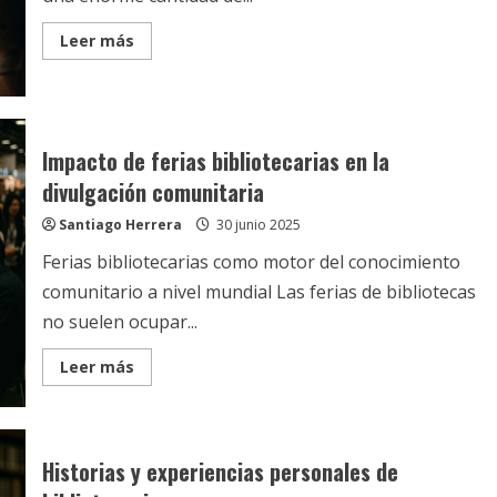
Read
Leer más
more
about
Presentación
clara
de
hallazgos
académicos
Impacto de ferias bibliotecarias en la
divulgación comunitaria
Santiago Herrera
30 junio 2025
Ferias bibliotecarias como motor del conocimiento
comunitario a nivel mundial Las ferias de bibliotecas
no suelen ocupar...
Read
Leer más
more
about
Impacto
de
ferias
bibliotecarias
Historias y experiencias personales de
en
la