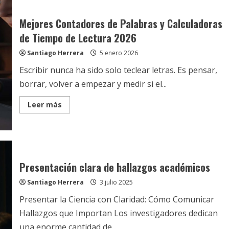
Para
Gestionar
Tiempos
Mejores Contadores de Palabras y Calculadoras
En
Proyectos
de Tiempo de Lectura 2026
De
Investigación
Santiago Herrera
5 enero 2026
Escribir nunca ha sido solo teclear letras. Es pensar,
borrar, volver a empezar y medir si el...
Read
Leer más
more
about
Mejores
Contadores
de
Palabras
y
Calculadoras
Presentación clara de hallazgos académicos
de
Tiempo
Santiago Herrera
3 julio 2025
de
Lectura
2026
Presentar la Ciencia con Claridad: Cómo Comunicar
Hallazgos que Importan Los investigadores dedican
una enorme cantidad de...