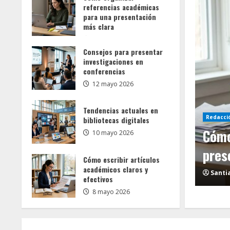
referencias académicas
para una presentación
más clara
19 mayo 2026
Consejos para presentar
investigaciones en
conferencias
12 mayo 2026
Tendencias actuales en
Investigación
Redacci
bibliotecas digitales
ferencias académicas para una
Cons
10 mayo 2026
clara
conf
Cómo escribir artículos
académicos claros y
2026
chris
efectivos
8 mayo 2026