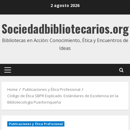
Skip
2 agosto 2026
to
content
Sociedadbibliotecarios.org
Bibliotecas en Acción: Conocimiento, Ética y Encuentros de
Ideas
Primary
Menu
Home
Publicaciones y Ética Profesional
Código de Ética SBPR Explicado: Estándares de Excelencia en la
Bibliotecología Puertorriqueña
Publicaciones y Ética Profesional