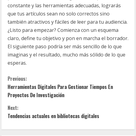
constante y las herramientas adecuadas, lograrás
que tus artículos sean no solo correctos sino
también atractivos y fáciles de leer para tu audiencia.
¿Listo para empezar? Comienza con un esquema
claro, define tu objetivo y pon en marcha el borrador.
El siguiente paso podría ser más sencillo de lo que
imaginas y el resultado, mucho más sólido de lo que
esperas.
C
Previous:
Herramientas Digitales Para Gestionar Tiempos En
o
Proyectos De Investigación
n
Next:
t
Tendencias actuales en bibliotecas digitales
i