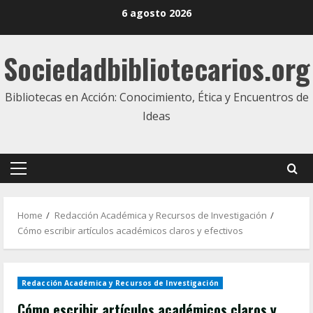
Skip
6 agosto 2026
to
content
Sociedadbibliotecarios.org
Bibliotecas en Acción: Conocimiento, Ética y Encuentros de
Ideas
Primary
Menu
Home
Redacción Académica y Recursos de Investigación
Cómo escribir artículos académicos claros y efectivos
Redacción Académica y Recursos de Investigación
Cómo escribir artículos académicos claros y