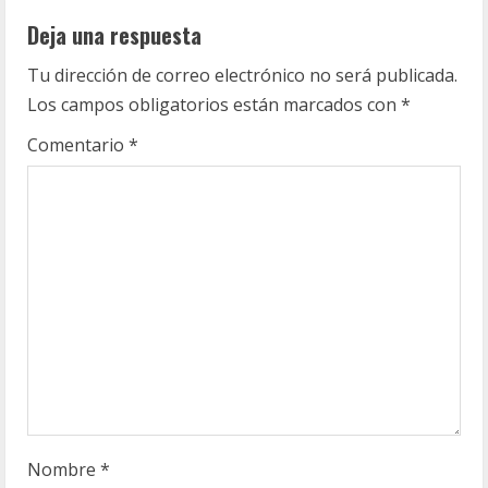
n
Deja una respuesta
u
Tu dirección de correo electrónico no será publicada.
Los campos obligatorios están marcados con
*
e
Comentario
*
R
e
a
d
i
n
g
Nombre
*