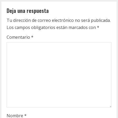
n
Deja una respuesta
u
Tu dirección de correo electrónico no será publicada.
e
Los campos obligatorios están marcados con
*
R
Comentario
*
e
a
d
i
n
g
Nombre
*