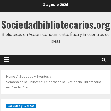
Skip
3 agosto 2026
to
content
Sociedadbibliotecarios.org
Bibliotecas en Acción: Conocimiento, Ética y Encuentros de
Ideas
Primary
Menu
Home
Sociedad y Eventos
Semana de la Biblioteca: Celebrando la Excelencia Bibliotecaria
en Puerto Rico
Sociedad y Eventos