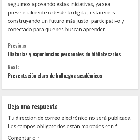
seguimos apoyando estas iniciativas, ya sea
presencialmente o desde lo digital, estaremos
construyendo un futuro más justo, participativo y
conectado para quienes buscan aprender.
C
Previous:
Historias y experiencias personales de bibliotecarios
o
Next:
n
Presentación clara de hallazgos académicos
t
i
Deja una respuesta
n
Tu dirección de correo electrónico no será publicada.
u
Los campos obligatorios están marcados con
*
e
Comentario
*