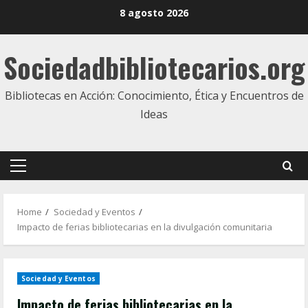
Skip
8 agosto 2026
to
content
Sociedadbibliotecarios.org
Bibliotecas en Acción: Conocimiento, Ética y Encuentros de
Ideas
Primary
Menu
Home
Sociedad y Eventos
Impacto de ferias bibliotecarias en la divulgación comunitaria
Sociedad y Eventos
Impacto de ferias bibliotecarias en la