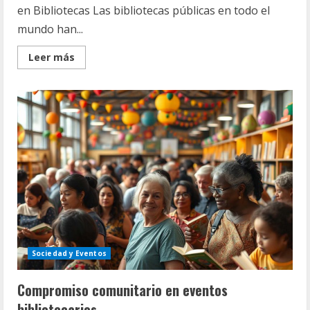
en Bibliotecas Las bibliotecas públicas en todo el
mundo han...
Read
Leer más
more
about
Estructuras
de
Ensayo
que
Funcionan
para
estudiantes
universitarios
Sociedad y Eventos
Compromiso comunitario en eventos
bibliotecarios