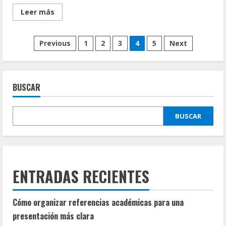
Read
Leer más
more
about
Código
Paginación
de
Previous
1
2
3
4
5
Next
ética
SBPR
de
en
la
práctica
entradas
para
BUSCAR
la
bibliotecología
BUSCAR
ENTRADAS RECIENTES
Cómo organizar referencias académicas para una
presentación más clara