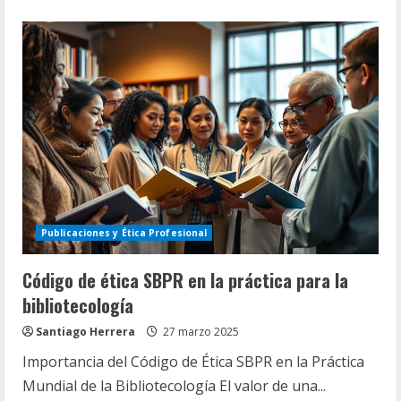
about
Celebración
de
encuentros
anuales
bibliotecarios
en
Puerto
Rico
Publicaciones y Ética Profesional
Código de ética SBPR en la práctica para la
bibliotecología
Santiago Herrera
27 marzo 2025
Importancia del Código de Ética SBPR en la Práctica
Mundial de la Bibliotecología El valor de una...