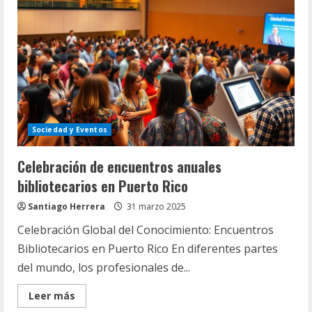
Investigación
Efectivos
Sociedad y Eventos
Celebración de encuentros anuales
bibliotecarios en Puerto Rico
Santiago Herrera
31 marzo 2025
Celebración Global del Conocimiento: Encuentros
Bibliotecarios en Puerto Rico En diferentes partes
del mundo, los profesionales de...
Read
Leer más
more