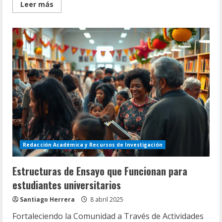
Read
Leer más
more
about
El
Código
Postal
Conecta
Bibliotecas
de
Puerto
Rico
Redacción Académica y Recursos de Investigación
Estructuras de Ensayo que Funcionan para
estudiantes universitarios
Santiago Herrera
8 abril 2025
Fortaleciendo la Comunidad a Través de Actividades