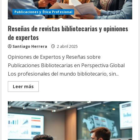
Publicaciones y Ética Profesional
Reseñas de revistas bibliotecarias y opiniones
de expertos
Santiago Herrera
2 abril 2025
Opiniones de Expertos y Reseñas sobre
Publicaciones Bibliotecarias en Perspectiva Global
Los profesionales del mundo bibliotecario, sin...
Read
Leer más
more
about
Reseñas
de
revistas
bibliotecarias
y
opiniones
de
expertos