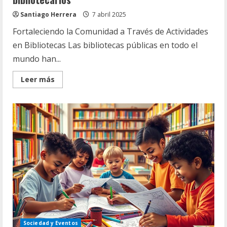
Santiago Herrera
7 abril 2025
Fortaleciendo la Comunidad a Través de Actividades
en Bibliotecas Las bibliotecas públicas en todo el
mundo han...
Read
Leer más
more
about
Compromiso
comunitario
en
eventos
bibliotecarios
Sociedad y Eventos