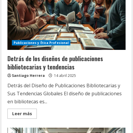
Publicaciones y Ética Profesional
Detrás de los diseños de publicaciones
bibliotecarias y tendencias
Santiago Herrera
14 abril 2025
Detrás del Diseño de Publicaciones Bibliotecarias y
Sus Tendencias Globales El diseño de publicaciones
en bibliotecas es...
Read
Leer más
more
about
Detrás
de