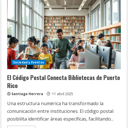
los
diseños
de
publicaciones
bibliotecarias
y
tendencias
Sociedad y Eventos
El Código Postal Conecta Bibliotecas de Puerto
Rico
Santiago Herrera
11 abril 2025
Una estructura numérica ha transformado la
comunicación entre instituciones. El código postal
posibilita identificar áreas específicas, facilitando...