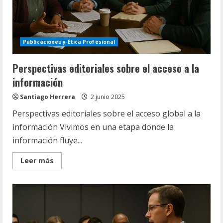
Publicaciones y Ética Profesional
Perspectivas editoriales sobre el acceso a la
información
Santiago Herrera
2 junio 2025
Perspectivas editoriales sobre el acceso global a la
información Vivimos en una etapa donde la
información fluye...
Read
Leer más
more
about
Perspectivas
editoriales
sobre
el
acceso
a
la