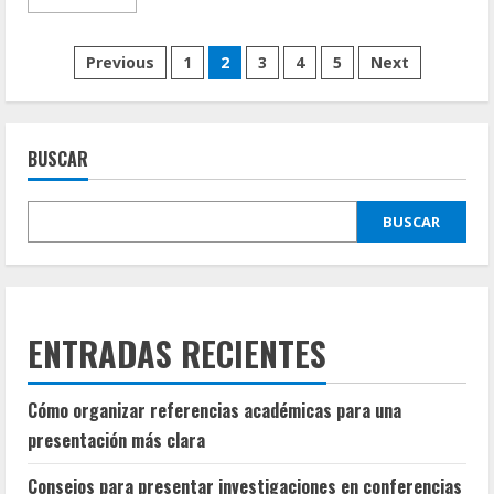
more
about
Las
Paginación
Bibliotecas
Previous
1
2
3
4
5
Next
Conectan
con
de
Emojis
entradas
BUSCAR
BUSCAR
ENTRADAS RECIENTES
Cómo organizar referencias académicas para una
presentación más clara
Consejos para presentar investigaciones en conferencias