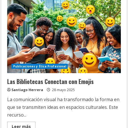
teoría
y
práctica
en
la
redacción
académica
Publicaciones y Ética Profesional
Las Bibliotecas Conectan con Emojis
Santiago Herrera
28 mayo 2025
La comunicación visual ha transformado la forma en
que se transmiten ideas en espacios culturales. Este
recurso...
Read
Leer más