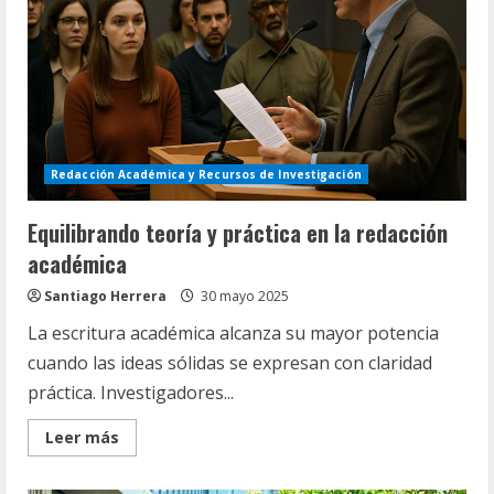
información
Redacción Académica y Recursos de Investigación
Equilibrando teoría y práctica en la redacción
académica
Santiago Herrera
30 mayo 2025
La escritura académica alcanza su mayor potencia
cuando las ideas sólidas se expresan con claridad
práctica. Investigadores...
Read
Leer más
more
about
Equilibrando