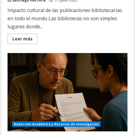
Santiago Herrera
11 junio 2025
Impacto cultural de las publicaciones bibliotecarias
en todo el mundo Las bibliotecas no son simples
lugares donde...
Read
Leer más
more
about
Impacto
cultural
de
las
publicaciones
bibliotecarias
Redacción Académica y Recursos de Investigación