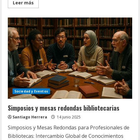
Read
Leer más
more
about
Enfoques
creativos
para
redactar
ensayos
reflexivos
Sociedad y Eventos
Simposios y mesas redondas bibliotecarias
Santiago Herrera
14 junio 2025
Simposios y Mesas Redondas para Profesionales de
Bibliotecas: Intercambio Global de Conocimientos