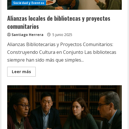
Sociedad y Eventos
Alianzas locales de bibliotecas y proyectos
comunitarios
Santiago Herrera
5 junio 2025
Alianzas Bibliotecarias y Proyectos Comunitarios:
Construyendo Cultura en Conjunto Las bibliotecas
siempre han sido más que simples...
Read
Leer más
more
about
Alianzas
locales
de
bibliotecas
y
proyectos
comunitarios