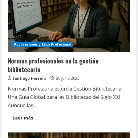
Publicaciones y Ética Profesional
Normas profesionales en la gestión
bibliotecaria
Santiago Herrera
20 junio 2025
Normas Profesionales en la Gestión Bibliotecaria:
Una Guía Global para las Bibliotecas del Siglo XXI
Aunque las...
Read
Leer más
more
about
Normas
profesionales