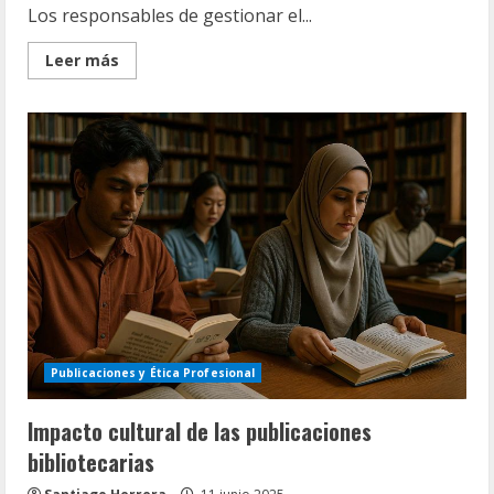
Los responsables de gestionar el...
Read
Leer más
more
about
Simposios
y
mesas
redondas
bibliotecarias
Publicaciones y Ética Profesional
Impacto cultural de las publicaciones
bibliotecarias