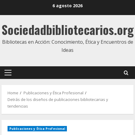
Skip
6 agosto 2026
to
content
Sociedadbibliotecarios.org
Bibliotecas en Acción: Conocimiento, Ética y Encuentros de
Ideas
Primary
Menu
Home
Publicaciones y Ética Profesional
Detrás de los diseños de publicaciones bibliotecarias y
tendencias
Publicaciones y Ética Profesional