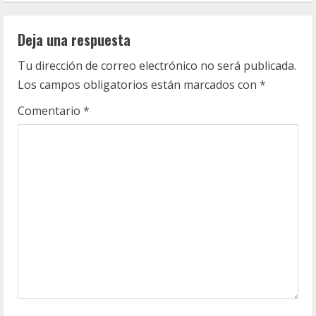
i
Deja una respuesta
n
Tu dirección de correo electrónico no será publicada.
u
Los campos obligatorios están marcados con
*
e
Comentario
*
R
e
a
d
i
n