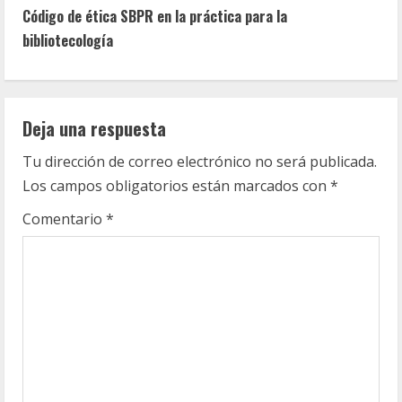
t
Código de ética SBPR en la práctica para la
bibliotecología
i
n
Deja una respuesta
u
Tu dirección de correo electrónico no será publicada.
e
Los campos obligatorios están marcados con
*
R
Comentario
*
e
a
d
i
n