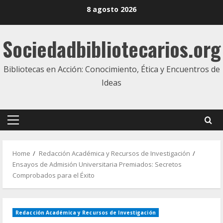
Skip
8 agosto 2026
to
content
Sociedadbibliotecarios.org
Bibliotecas en Acción: Conocimiento, Ética y Encuentros de
Ideas
Primary
Menu
Home
Redacción Académica y Recursos de Investigación
Ensayos de Admisión Universitaria Premiados: Secretos
Comprobados para el Éxito
Redacción Académica y Recursos de Investigación